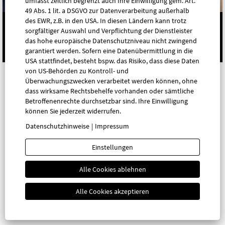
umfasst zeitlich begrenzt auch Ihre Einwilligung gem. Art.
49 Abs. 1 lit. a DSGVO zur Datenverarbeitung außerhalb
des EWR, z.B. in den USA. In diesen Ländern kann trotz
sorgfältiger Auswahl und Verpflichtung der Dienstleister
das hohe europäische Datenschutzniveau nicht zwingend
Cookies
Privacy Policy
Imprint
garantiert werden. Sofern eine Datenübermittlung in die
USA stattfindet, besteht bspw. das Risiko, dass diese Daten
von US-Behörden zu Kontroll- und
Überwachungszwecken verarbeitet werden können, ohne
dass wirksame Rechtsbehelfe vorhanden oder sämtliche
Betroffenenrechte durchsetzbar sind. Ihre Einwilligung
können Sie jederzeit widerrufen.
Datenschutzhinweise
|
Impressum
Einstellungen
Alle Cookies ablehnen
Alle Cookies akzeptieren