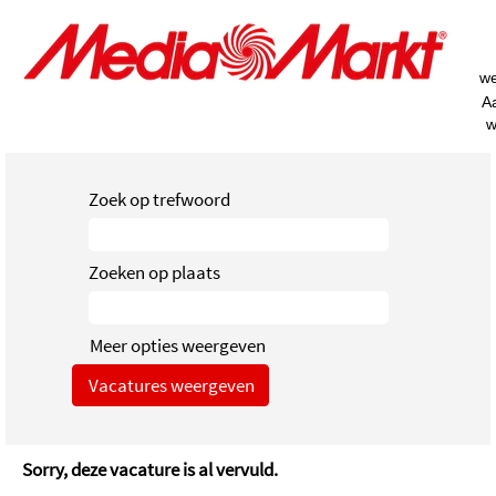
w
A
w
Zoek op trefwoord
Zoeken op plaats
Meer opties weergeven
Sorry, deze vacature is al vervuld.