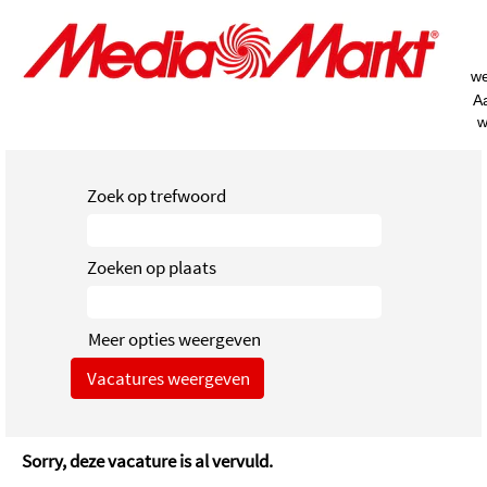
w
A
w
Zoek op trefwoord
Zoeken op plaats
Meer opties weergeven
Sorry, deze vacature is al vervuld.