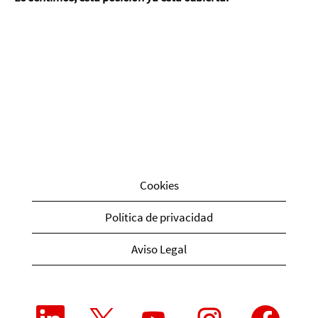
Cookies
Política de privacidad
Aviso Legal
S
S
S
S
S