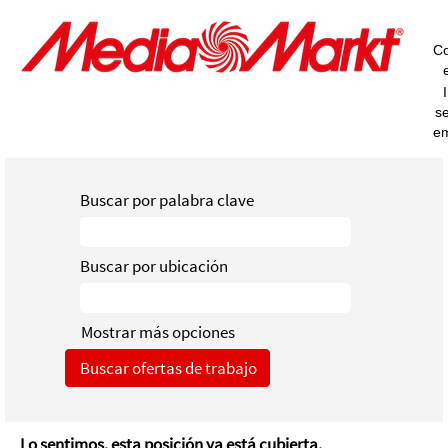
Co
s
e
Buscar por palabra clave
Buscar por ubicación
Mostrar más opciones
Lo sentimos, esta posición ya está cubierta.