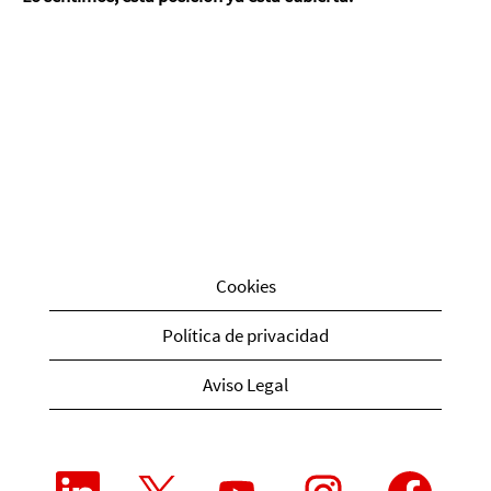
Cookies
Política de privacidad
Aviso Legal
S
S
S
S
S