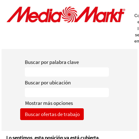
Co
s
e
Buscar por palabra clave
Buscar por ubicación
Mostrar más opciones
Lo sentimos, esta posición ya está cubierta.